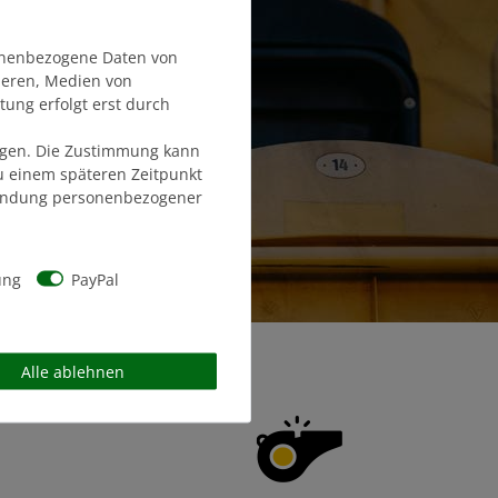
onenbezogene Daten von
sieren, Medien von
tung erfolgt erst durch
olgen. Die Zustimmung kann
zu einem späteren Zeitpunkt
endung personenbezogener
ung
PayPal
Alle ablehnen