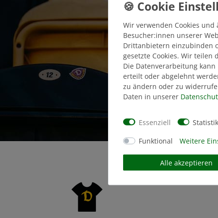
Wir verwenden Cookies und 
Besucher:innen unserer Webse
Drittanbietern einzubinden o
gesetzte Cookies. Wir teilen
Die Datenverarbeitung kann 
erteilt oder abgelehnt werde
zu ändern oder zu widerrufe
Daten in unserer
Daten­schut
Essenziell
Statisti
Funktional
Weitere Ein
Alle akzeptieren