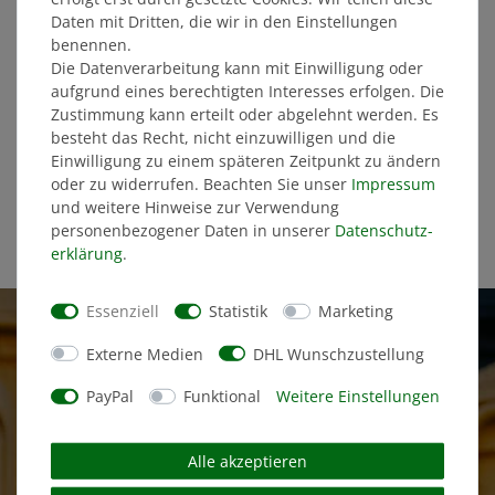
Daten mit Dritten, die wir in den Einstellungen
benennen.
Die Datenverarbeitung kann mit Einwilligung oder
aufgrund eines berechtigten Interesses erfolgen. Die
Zustimmung kann erteilt oder abgelehnt werden. Es
Gesichtsmaske LOGO
besteht das Recht, nicht einzuwilligen und die
gelb
Einwilligung zu einem späteren Zeitpunkt zu ändern
oder zu widerrufen. Beachten Sie unser
Impressum
1,00 €
und weitere Hinweise zur Verwendung
personenbezogener Daten in unserer
Daten­schutz­
STATT: 1,00 €
erklärung
.
Essenziell
Statistik
Marketing
Externe Medien
DHL Wunschzustellung
PayPal
Funktional
Weitere Einstellungen
Alle akzeptieren