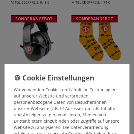
MITGLIEDERPREIS: 9,49 €
MITGLIEDERPREIS: 4,74 €
SONDERANGEBOT
SONDERANGEBOT
Kapsel-Gehörschutz
Kuschel-Socken DYNAMO
WAPPEN
Wir verwenden Cookies und ähnliche Technologien
20,00 €
9,00 €
auf unserer Website und verarbeiten
STATT: 24,99 €
STATT: 12,99 €
personenbezogene Daten von Besucher:innen
unserer Webseite (z.B. IP-Adresse), um z.B. Inhalte
und Anzeigen zu personalisieren, Medien von
Drittanbietern einzubinden oder Zugriffe auf unsere
Website zu analysieren. Die Datenverarbeitung
erfolgt erst durch gesetzte Cookies. Wir teilen diese