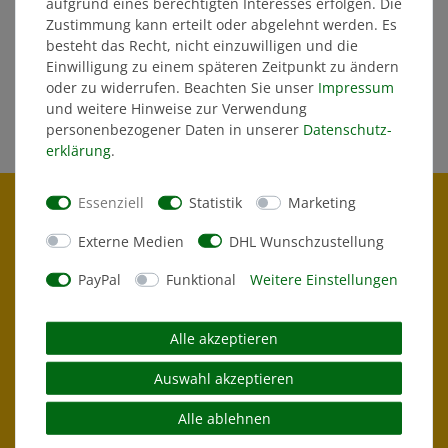
aufgrund eines berechtigten Interesses erfolgen. Die
5% Rabatt für Mitglieder
SICHER EINKAUFEN
Zustimmung kann erteilt oder abgelehnt werden. Es
besteht das Recht, nicht einzuwilligen und die
Spare dauerhaft 5% als
Vertrauensvoller Umgang
Einwilligung zu einem späteren Zeitpunkt zu ändern
Vereinsmitglied
mit Euren Daten
oder zu widerrufen. Beachten Sie unser
Impressum
und weitere Hinweise zur Verwendung
personenbezogener Daten in unserer
Daten­schutz­
erklärung
.
Essenziell
Statistik
Marketing
Externe Medien
DHL Wunschzustellung
PayPal
Funktional
Weitere Einstellungen
Alle akzeptieren
Auswahl akzeptieren
HILFE & KONTAKT
Kontakt
Alle ablehnen
Hilfe & FAQ