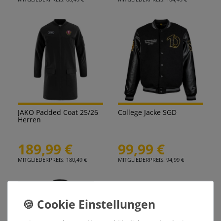
JAKO Padded Coat 25/26
College Jacke SGD
Herren
189,99 €
99,99 €
MITGLIEDERPREIS: 180,49 €
MITGLIEDERPREIS: 94,99 €
SONDERANGEBOT