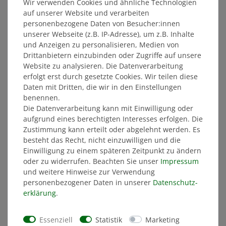
Wir verwenden Cookies und ähnliche Technologien
auf unserer Website und verarbeiten
personenbezogene Daten von Besucher:innen
unserer Webseite (z.B. IP-Adresse), um z.B. Inhalte
und Anzeigen zu personalisieren, Medien von
JAKO Aufwärmpullover
Windjacke STADION
Drittanbietern einzubinden oder Zugriffe auf unsere
25/26 Herren
Website zu analysieren. Die Datenverarbeitung
erfolgt erst durch gesetzte Cookies. Wir teilen diese
53,00 €
69,99 €
Daten mit Dritten, die wir in den Einstellungen
benennen.
MITGLIEDERPREIS: 50,35 €
MITGLIEDERPREIS: 66,49 €
Die Datenverarbeitung kann mit Einwilligung oder
aufgrund eines berechtigten Interesses erfolgen. Die
SONDERANGEBOT
SONDERANGEBOT
Zustimmung kann erteilt oder abgelehnt werden. Es
besteht das Recht, nicht einzuwilligen und die
Einwilligung zu einem späteren Zeitpunkt zu ändern
oder zu widerrufen. Beachten Sie unser
Impressum
und weitere Hinweise zur Verwendung
personenbezogener Daten in unserer
Daten­schutz­
erklärung
.
JAKO Freizeit
JAKO Freizeit
Essenziell
Statistik
Marketing
Kapuzensweater 25/26
Kapuzensweater 25/26