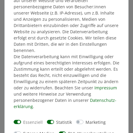
auf unserer Website und verarbeiten
entfernt wurde;
personenbezogene Daten von Besucher:innen
zur Lieferung von Waren, wenn diese nach
unserer Webseite (z.B. IP-Adresse), um z.B. Inhalte
der Lieferung aufgrund ihrer Beschaffenheit
und Anzeigen zu personalisieren, Medien von
untrennbar mit anderen Gütern vermischt
Drittanbietern einzubinden oder Zugriffe auf unsere
wurden;
Website zu analysieren. Die Datenverarbeitung
zur Lieferung von Ton- oder Videoaufnahmen
erfolgt erst durch gesetzte Cookies. Wir teilen diese
oder Computersoftware in einer versiegelten
Daten mit Dritten, die wir in den Einstellungen
Packung, wenn die Versiegelung nach der
benennen.
Lieferung entfernt wurde.
Die Datenverarbeitung kann mit Einwilligung oder
aufgrund eines berechtigten Interesses erfolgen. Die
Zustimmung kann erteilt oder abgelehnt werden. Es
besteht das Recht, nicht einzuwilligen und die
Muster-Widerrufsformular
Einwilligung zu einem späteren Zeitpunkt zu ändern
oder zu widerrufen. Beachten Sie unser
Impressum
und weitere Hinweise zur Verwendung
personenbezogener Daten in unserer
Daten­schutz­
(Wenn Sie den Vertrag widerrufen wollen, dann
erklärung
.
füllen Sie bitte dieses Formular aus und senden Sie
es zurück.)
Essenziell
Statistik
Marketing
An SG Dynamo Dresden Merchandising GmbH,
Lennéstraße 12, 01069 Dresden, E-Mail-Adresse: