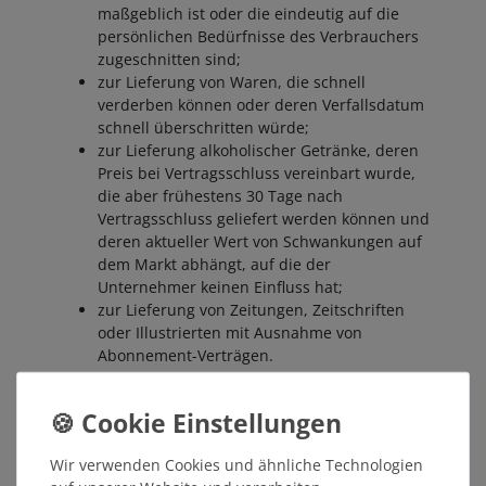
maßgeblich ist oder die eindeutig auf die
persönlichen Bedürfnisse des Verbrauchers
zugeschnitten sind;
zur Lieferung von Waren, die schnell
verderben können oder deren Verfallsdatum
schnell überschritten würde;
zur Lieferung alkoholischer Getränke, deren
Preis bei Vertragsschluss vereinbart wurde,
die aber frühestens 30 Tage nach
Vertragsschluss geliefert werden können und
deren aktueller Wert von Schwankungen auf
dem Markt abhängt, auf die der
Unternehmer keinen Einfluss hat;
zur Lieferung von Zeitungen, Zeitschriften
oder Illustrierten mit Ausnahme von
Abonnement-Verträgen.
Das Widerrufsrecht erlischt vorzeitig bei Verträgen
zur Lieferung versiegelter Waren, die aus
Gründen des Gesundheitsschutzes oder der
Hygiene nicht zur Rückgabe geeignet sind,
Wir verwenden Cookies und ähnliche Technologien
wenn ihre Versiegelung nach der Lieferung