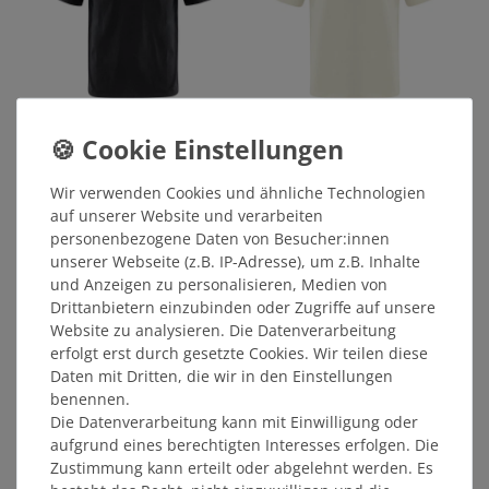
JAKO Freizeit T-Shirt
JAKO Freizeit T-Shirt
Spieler 25/26 Herren
Spieler 25/26 Herren
schwarz
altweiss
Wir verwenden Cookies und ähnliche Technologien
26,24 €
26,24 €
auf unserer Website und verarbeiten
STATT: 34,99 €
STATT: 34,99 €
personenbezogene Daten von Besucher:innen
unserer Webseite (z.B. IP-Adresse), um z.B. Inhalte
und Anzeigen zu personalisieren, Medien von
SONDERANGEBOT
Drittanbietern einzubinden oder Zugriffe auf unsere
Website zu analysieren. Die Datenverarbeitung
erfolgt erst durch gesetzte Cookies. Wir teilen diese
Daten mit Dritten, die wir in den Einstellungen
benennen.
Die Datenverarbeitung kann mit Einwilligung oder
aufgrund eines berechtigten Interesses erfolgen. Die
Zustimmung kann erteilt oder abgelehnt werden. Es
JAKO Freizeit Poloshirt
JAKO Freizeit Jacke 25/26