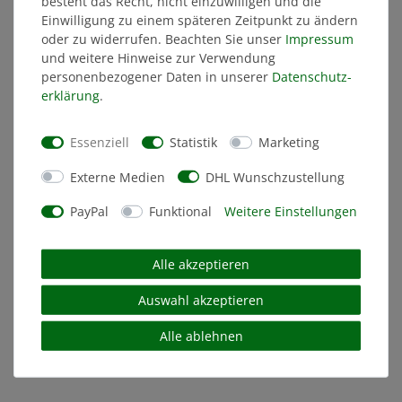
besteht das Recht, nicht einzuwilligen und die
25/26 Herren schwarz
Herren schwarz
Einwilligung zu einem späteren Zeitpunkt zu ändern
oder zu widerrufen. Beachten Sie unser
Impressum
29,99 €
79,99 €
und weitere Hinweise zur Verwendung
personenbezogener Daten in unserer
Daten­schutz­
STATT: 39,99 €
MITGLIEDERPREIS: 75,99 €
erklärung
.
NEU
Essenziell
Statistik
Marketing
Externe Medien
DHL Wunschzustellung
PayPal
Funktional
Weitere Einstellungen
Alle akzeptieren
JAKO Freizeit Short 25/26
JAKO Freizeit Short 26/27
Herren
Herren
Auswahl akzeptieren
Alle ablehnen
54,99 €
54,99 €
MITGLIEDERPREIS: 52,24 €
MITGLIEDERPREIS: 52,24 €