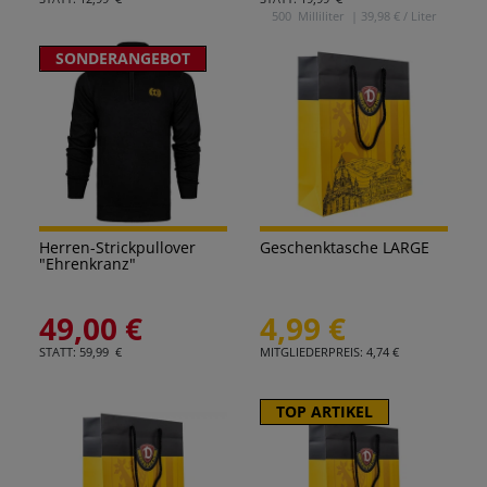
500
Milliliter
| 39,98 € / Liter
SONDERANGEBOT
Herren-Strickpullover
Geschenktasche LARGE
"Ehrenkranz"
49,00 €
4,99 €
STATT: 59,99 €
MITGLIEDERPREIS: 4,74 €
TOP ARTIKEL