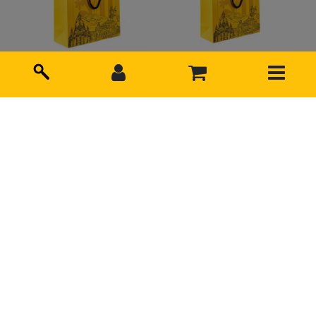
Geschenktasche MEDIUM
Geschenktasche SMALL
3,99 €
2,99 €
MITGLIEDERPREIS: 3,79 €
MITGLIEDERPREIS: 2,84 €
SONDERANGEBOT
Kuschel-Socken MUSTER
Ring DYNAMO Edelstahl