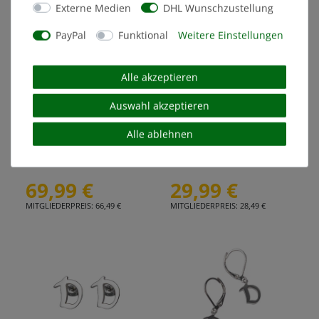
Externe Medien
DHL Wunschzustellung
PayPal
Funktional
Weitere Einstellungen
Alle akzeptieren
Auswahl akzeptieren
Alle ablehnen
Box gelb EHRENKRANZ
Halskette DYNAMO D
EDITION 2 - Retro Shirt
"81/82"
69,99 €
29,99 €
MITGLIEDERPREIS: 66,49 €
MITGLIEDERPREIS: 28,49 €