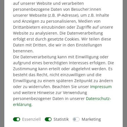
"WAPPEN" anthrazit
"WAPPEN" anthrazit
auf unserer Website und verarbeiten
personenbezogene Daten von Besucher:innen
unserer Webseite (z.B. IP-Adresse), um z.B. Inhalte
59,99 €
59,99 €
und Anzeigen zu personalisieren, Medien von
MITGLIEDERPREIS: 56,99 €
MITGLIEDERPREIS: 56,99 €
Drittanbietern einzubinden oder Zugriffe auf unsere
Website zu analysieren. Die Datenverarbeitung
erfolgt erst durch gesetzte Cookies. Wir teilen diese
SONDERANGEBOT
SONDERANGEBOT
Daten mit Dritten, die wir in den Einstellungen
benennen.
Die Datenverarbeitung kann mit Einwilligung oder
aufgrund eines berechtigten Interesses erfolgen. Die
Zustimmung kann erteilt oder abgelehnt werden. Es
besteht das Recht, nicht einzuwilligen und die
Einwilligung zu einem späteren Zeitpunkt zu ändern
oder zu widerrufen. Beachten Sie unser
Impressum
Thermo-Socken ABS NUR
Weihnachtskugel
und weitere Hinweise zur Verwendung
DIE SGD (2er Set)
WAPPEN - zum Befüllen
(10 cm)
personenbezogener Daten in unserer
Daten­schutz­
erklärung
.
10,00 €
5,24 €
STATT: 12,99 €
STATT: 6,99 €
Essenziell
Statistik
Marketing