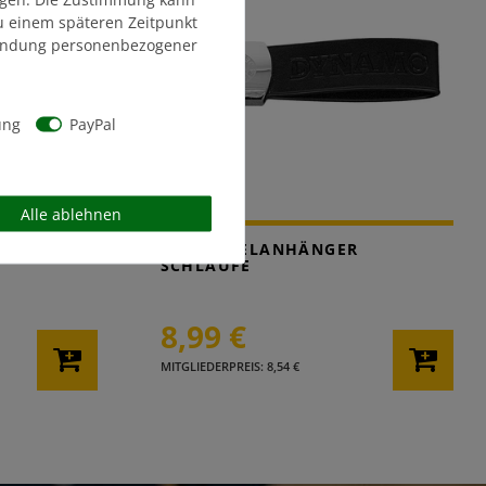
zu einem späteren Zeitpunkt
endung personenbezogener
ung
PayPal
Alle ablehnen
R
SCHLÜSSELANHÄNGER
SCHLAUFE
8,99 €
MITGLIEDERPREIS: 8,54 €