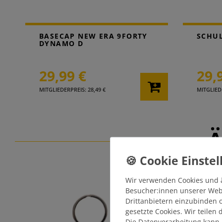
BASECAP NEW ERA 9FORTY
SCHUL
DYNAMO D
29,99 €
29,
MITGLIEDERPREIS: 28,49 €
MITGLIEDE
Ä
Wir verwenden Cookies und 
Besucher:innen unserer Webse
Drittanbietern einzubinden o
gesetzte Cookies. Wir teilen
Die Datenverarbeitung kann 