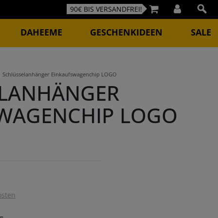
90€ BIS VERSANDFREI!
DAHEEME
GESCHENKIDEEN
SALE
Schlüsselanhänger Einkaufswagenchip LOGO
ELANHÄNGER
WAGENCHIP LOGO
osten