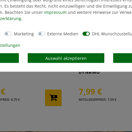
n. Es besteht das Recht, nicht einzuwilligen und die Einwilligung 
n. Beachten Sie unser
Impressum
und weitere Hinweise zur Verw
z­erklärung
.
k
Marketing
Externe Medien
DHL Wunschzustell
stellungen
Auswahl akzeptieren
SELANHÄNGER -DY-
SCHLÜSSELANHÄNGE
DYNAMO
 €
7,99 €
REIS: 4,75 €
MITGLIEDERPREIS: 7,59 €