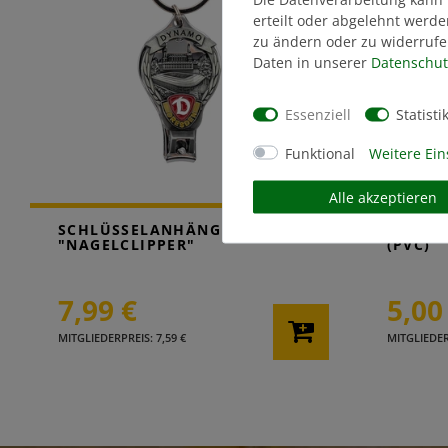
erteilt oder abgelehnt werde
zu ändern oder zu widerrufe
Daten in unserer
Daten­schut
Essenziell
Statisti
Funktional
Weitere Ein
Alle akzeptieren
SCHLÜSSELANHÄNGER
SCHLÜS
"NAGELCLIPPER"
(PVC)
7,99 €
5,00
MITGLIEDERPREIS: 7,59 €
MITGLIEDERP