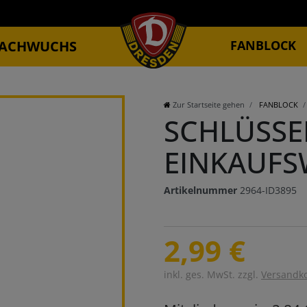
ACHWUCHS
FANBLOCK
Zur Startseite gehen
FANBLOCK
SCHLÜSS
EINKAUFS
Artikelnummer
2964-ID3895
2,99 €
inkl. ges. MwSt. zzgl.
Versandk