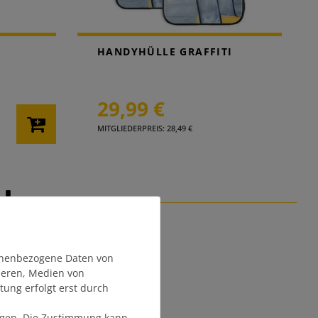
HANDYHÜLLE GRAFFITI
29,99 €
MITGLIEDERPREIS: 28,49 €
EL
onenbezogene Daten von
sieren, Medien von
tung erfolgt erst durch
olgen. Die Zustimmung kann