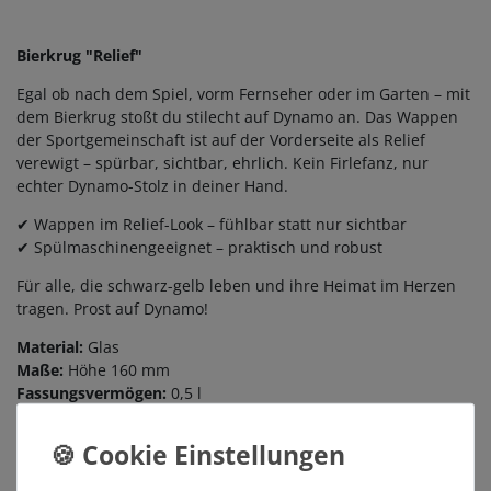
Bierkrug "Relief"
Egal ob nach dem Spiel, vorm Fernseher oder im Garten – mit
dem Bierkrug stoßt du stilecht auf Dynamo an. Das Wappen
der Sportgemeinschaft ist auf der Vorderseite als Relief
verewigt – spürbar, sichtbar, ehrlich. Kein Firlefanz, nur
echter Dynamo-Stolz in deiner Hand.
✔ Wappen im Relief-Look – fühlbar statt nur sichtbar
✔ Spülmaschinengeeignet – praktisch und robust
Für alle, die schwarz-gelb leben und ihre Heimat im Herzen
tragen. Prost auf Dynamo!
Material:
Glas
Maße:
Höhe 160 mm
Fassungsvermögen:
0,5 l
Pflegehinweise:
Spülmaschinengeeignet
Lieferumfang:
1x Bierkrug