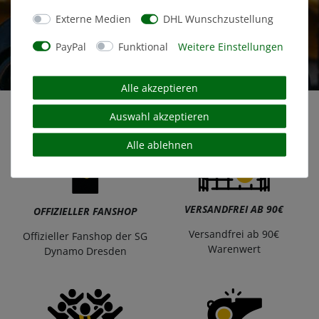
Externe Medien
DHL Wunschzustellung
PayPal
Funktional
Weitere Einstellungen
Alle akzeptieren
Auswahl akzeptieren
Alle ablehnen
VERSANDFREI AB 90€
OFFIZIELLER FANSHOP
Versandfrei ab 90€
Offizieller Fanshop der SG
Warenwert
Dynamo Dresden