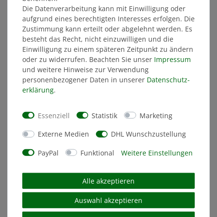
Die Datenverarbeitung kann mit Einwilligung oder
aufgrund eines berechtigten Interesses erfolgen. Die
NEU
Zustimmung kann erteilt oder abgelehnt werden. Es
besteht das Recht, nicht einzuwilligen und die
Einwilligung zu einem späteren Zeitpunkt zu ändern
oder zu widerrufen. Beachten Sie unser
Impressum
und weitere Hinweise zur Verwendung
personenbezogener Daten in unserer
Daten­schutz­
erklärung
.
Essenziell
Statistik
Marketing
Externe Medien
DHL Wunschzustellung
PayPal
Funktional
Weitere Einstellungen
Alle akzeptieren
Auswahl akzeptieren
Kaffeetasse "Wo wir sind, ist DYNAMOLAND!"