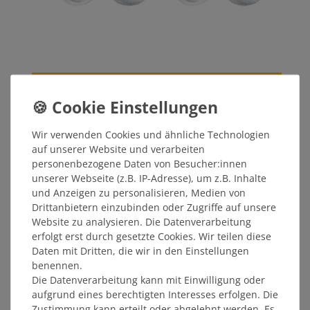
Sneaker-Socken WAPPEN (2er Set) weiß
Wir verwenden Cookies und ähnliche Technologien
9,99 €
auf unserer Website und verarbeiten
personenbezogene Daten von Besucher:innen
MITGLIEDERPREIS: 9,49 €
unserer Webseite (z.B. IP-Adresse), um z.B. Inhalte
und Anzeigen zu personalisieren, Medien von
Drittanbietern einzubinden oder Zugriffe auf unsere
ÄHNLICHE ARTIKEL
Website zu analysieren. Die Datenverarbeitung
erfolgt erst durch gesetzte Cookies. Wir teilen diese
Daten mit Dritten, die wir in den Einstellungen
benennen.
Die Datenverarbeitung kann mit Einwilligung oder
aufgrund eines berechtigten Interesses erfolgen. Die
Zustimmung kann erteilt oder abgelehnt werden. Es