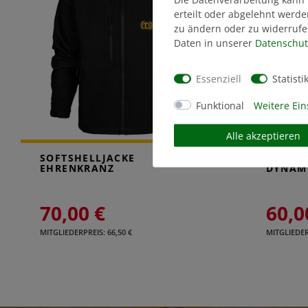
erteilt oder abgelehnt werde
zu ändern oder zu widerrufe
Daten in unserer
Daten­schut
Essenziell
Statisti
Funktional
Weitere Ein
Alle akzeptieren
SOFTSHELLJACKE
STEPPJ
EHRENKRANZ
DYNAM
70,00 €
60,0
MITGLIEDERPREIS: 66,50 €
MITGLIEDERP