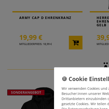
ARMY CAP D EHRENKRANZ
HERRE
EHRE
GELB
19,99 €
39,
MITGLIEDERPREIS: 18,99 €
MITGLIEDE
Ä
Wir verwenden Cookies und 
SONDERANGEBOT
SONDERA
Besucher:innen unserer Webse
Drittanbietern einzubinden o
gesetzte Cookies. Wir teilen
Die Datenverarbeitung kann 