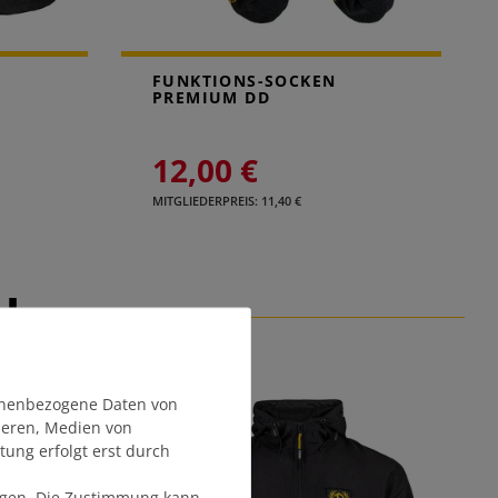
FUNKTIONS-SOCKEN
PREMIUM DD
12,00 €
MITGLIEDERPREIS: 11,40 €
EL
onenbezogene Daten von
sieren, Medien von
tung erfolgt erst durch
olgen. Die Zustimmung kann