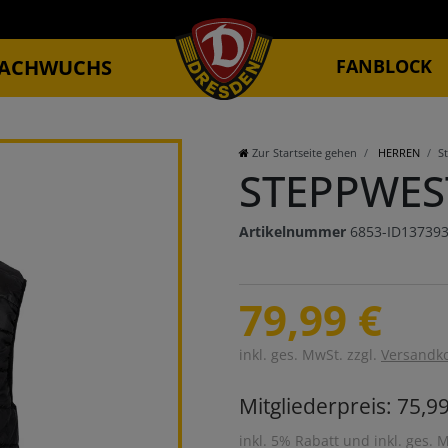
ACHWUCHS
FANBLOCK
Zur Startseite gehen
HERREN
S
STEPPWES
Artikelnummer
6853-ID13739
79,99 €
inkl. ges. MwSt. zzgl.
Versandk
Mitgliederpreis: 75,99
inkl. 5% Rabatt und inkl. ges. 