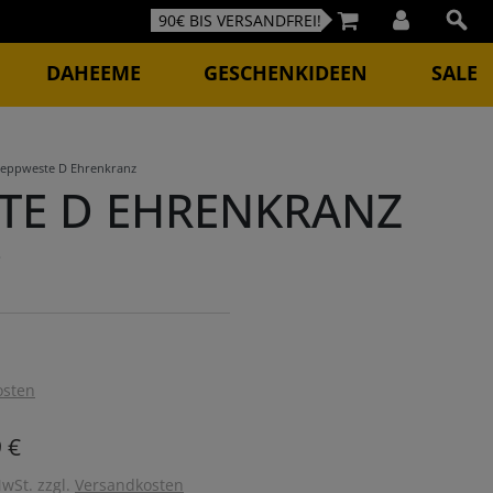
90€ BIS VERSANDFREI!
DAHEEME
GESCHENKIDEEN
SALE
teppweste D Ehrenkranz
TE D EHRENKRANZ
3
osten
 €
MwSt. zzgl.
Versandkosten