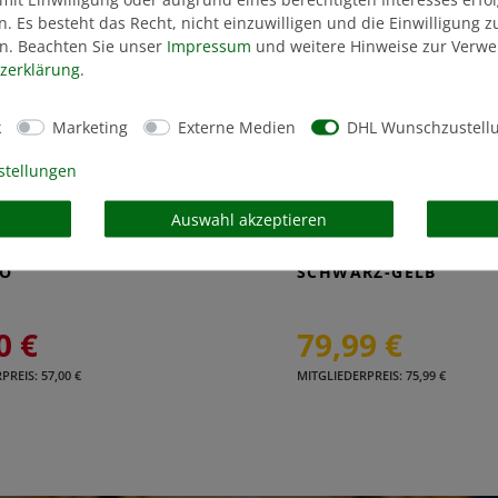
n. Es besteht das Recht, nicht einzuwilligen und die Einwilligung 
n. Beachten Sie unser
Impressum
und weitere Hinweise zur Verw
z­erklärung
.
k
Marketing
Externe Medien
DHL Wunschzustell
stellungen
Auswahl akzeptieren
ACKE PADDED
STEPPWESTE WAPPEN
O
SCHWARZ-GELB
0 €
79,99 €
REIS: 57,00 €
MITGLIEDERPREIS: 75,99 €