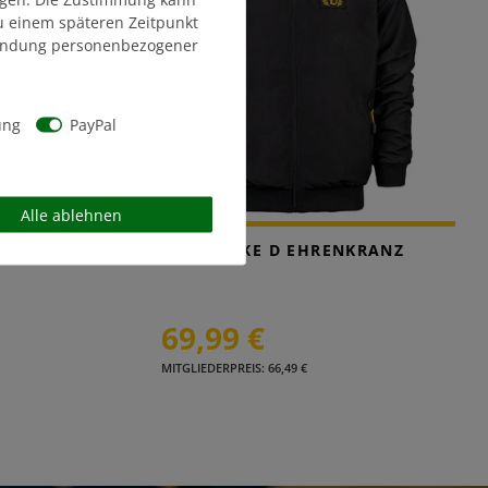
zu einem späteren Zeitpunkt
endung personenbezogener
ung
PayPal
Alle ablehnen
WINDJACKE D EHRENKRANZ
69,99 €
MITGLIEDERPREIS: 66,49 €