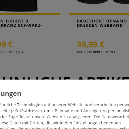
N T-SHIRT D
BADESHORT DYNAMO
NKRANZ SCHWARZ-
DRESDEN WEBBAND
99 €
39,99 €
RPREIS: 37,99 €
MITGLIEDERPREIS: 37,99 €
HNLICHE ARTIK
ähnliche Technologien auf unserer Website und verarbeiten pers
NGEBOT
ite (z.B. IP-Adresse), um z.B. Inhalte und Anzeigen zu personali
der Zugriffe auf unsere Website zu analysieren. Die Datenverarbei
 diese Daten mit Dritten, die wir in den Einstellungen benennen.
mit Einwilligung oder aufgrund eines berechtigten Interesses erf