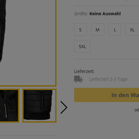
Größe:
Keine Auswahl
S
M
L
XL
5XL
Lieferzeit:
Lieferzeit 2-3 Tage
In den W
od