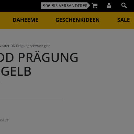
90€ BIS VERSANDFREI!
DAHEEME
GESCHENKIDEEN
SALE
weater DD Prägung schwarz-gelb
 DD PRÄGUNG
-GELB
9
osten