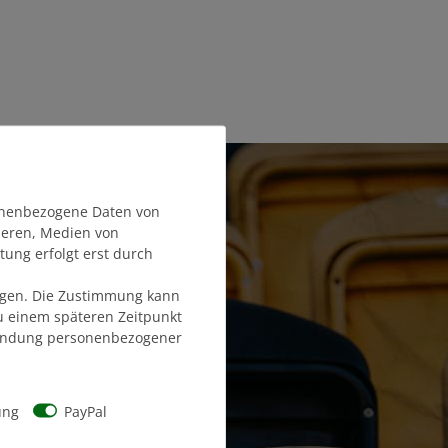
onenbezogene Daten von
sieren, Medien von
tung erfolgt erst durch
olgen. Die Zustimmung kann
zu einem späteren Zeitpunkt
endung personenbezogener
ung
PayPal