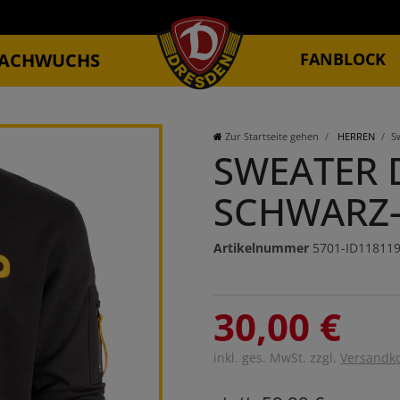
ACHWUCHS
FANBLOCK
Zur Startseite gehen
HERREN
S
SWEATER
SCHWARZ
Artikelnummer
5701-ID11811
30,00 €
inkl. ges. MwSt. zzgl.
Versandk