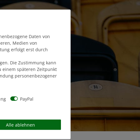
onenbezogene Daten von
sieren, Medien von
tung erfolgt erst durch
olgen. Die Zustimmung kann
zu einem späteren Zeitpunkt
endung personenbezogener
ung
PayPal
Alle ablehnen