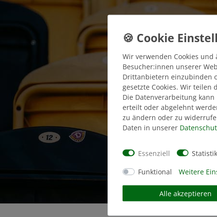
Wir verwenden Cookies und 
Besucher:innen unserer Webse
Drittanbietern einzubinden o
gesetzte Cookies. Wir teilen
Die Datenverarbeitung kann 
erteilt oder abgelehnt werde
zu ändern oder zu widerrufe
Daten in unserer
Daten­schut
Essenziell
Statisti
Funktional
Weitere Ein
Alle akzeptieren