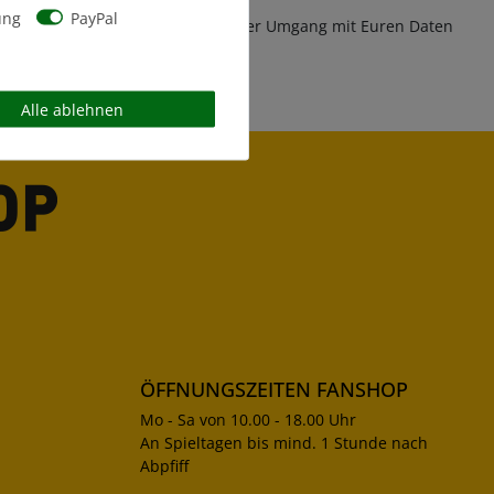
ung
PayPal
insmitglied
Vertrauensvoller Umgang mit Euren Daten
Alle ablehnen
ÖFFNUNGSZEITEN FANSHOP
Mo - Sa von 10.00 - 18.00 Uhr
An Spieltagen bis mind. 1 Stunde nach
Abpfiff