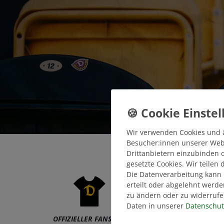
Wir verwenden Cookies und 
Besucher:innen unserer Webse
Drittanbietern einzubinden o
gesetzte Cookies. Wir teilen
Die Datenverarbeitung kann 
erteilt oder abgelehnt werde
zu ändern oder zu widerrufe
Daten in unserer
Daten­schut
V
OFFIZIELLER FANSHOP