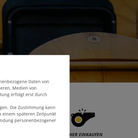
onenbezogene Daten von
sieren, Medien von
tung erfolgt erst durch
olgen. Die Zustimmung kann
zu einem späteren Zeitpunkt
endung personenbezogener
eder
SICHER EINKAUFEN