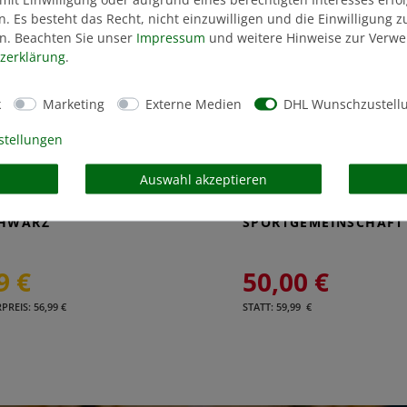
n. Es besteht das Recht, nicht einzuwilligen und die Einwilligung 
n. Beachten Sie unser
Impressum
und weitere Hinweise zur Verw
z­erklärung
.
k
Marketing
Externe Medien
DHL Wunschzustell
stellungen
Auswahl akzeptieren
 TRAININGSJACKE
HERREN TRAININGSJA
CHWARZ
SPORTGEMEINSCHAFT
9 €
50,00 €
REIS: 56,99 €
STATT: 59,99 €