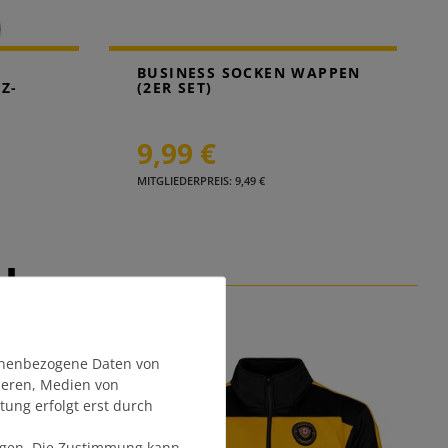
BUSINESS SOCKEN WAPPEN
Z-
(2ER SET)
9,99 €
MITGLIEDERPREIS: 9,49 €
EL
onenbezogene Daten von
sieren, Medien von
tung erfolgt erst durch
olgen. Die Zustimmung kann