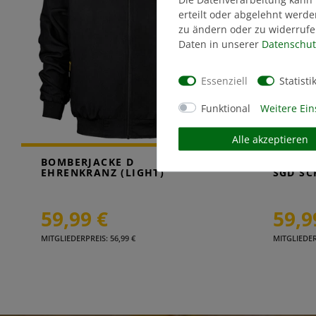
erteilt oder abgelehnt werde
zu ändern oder zu widerrufe
Daten in unserer
Daten­schut
Essenziell
Statisti
Funktional
Weitere Ein
Alle akzeptieren
BOMBERJACKE D
HERREN
EHRENKRANZ (LIGHT)
SGD S
59,99 €
59,9
MITGLIEDERPREIS: 56,99 €
MITGLIEDERP