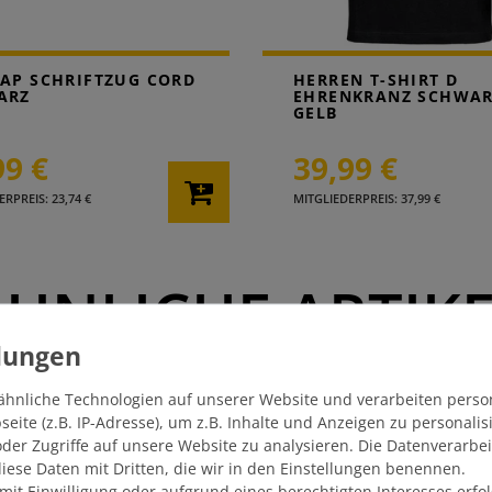
AP SCHRIFTZUG CORD
HERREN T-SHIRT D
ARZ
EHRENKRANZ SCHWAR
GELB
99 €
39,99 €
RPREIS: 23,74 €
MITGLIEDERPREIS: 37,99 €
HNLICHE ARTIK
ähnliche Technologien auf unserer Website und verarbeiten pers
SONDERANGEBOT
ite (z.B. IP-Adresse), um z.B. Inhalte und Anzeigen zu personali
der Zugriffe auf unsere Website zu analysieren. Die Datenverarbei
 diese Daten mit Dritten, die wir in den Einstellungen benennen.
mit Einwilligung oder aufgrund eines berechtigten Interesses erf