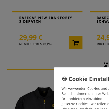
BASECAP NEW ERA 9FORTY
BASEC
SIDEPATCH
SCHW
29,99 €
24,
MITGLIEDERPREIS: 28,49 €
MITGLIEDE
Ä
Wir verwenden Cookies und 
Besucher:innen unserer Webse
Drittanbietern einzubinden o
gesetzte Cookies. Wir teilen
Die Datenverarbeitung kann 