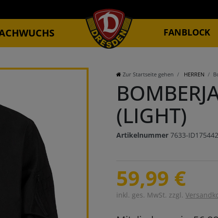
ACHWUCHS
FANBLOCK
Zur Startseite gehen
HERREN
B
BOMBERJA
(LIGHT)
Artikelnummer
7633-ID17544
59,99 €
inkl. ges. MwSt. zzgl.
Versandk