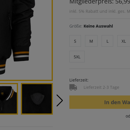
Mitgliederpreis: 56,99
inkl. 5% Rabatt und inkl. ges. 
Größe:
Keine Auswahl
S
M
L
XL
5XL
Lieferzeit:
Lieferzeit 2-3 Tage
In den W
od