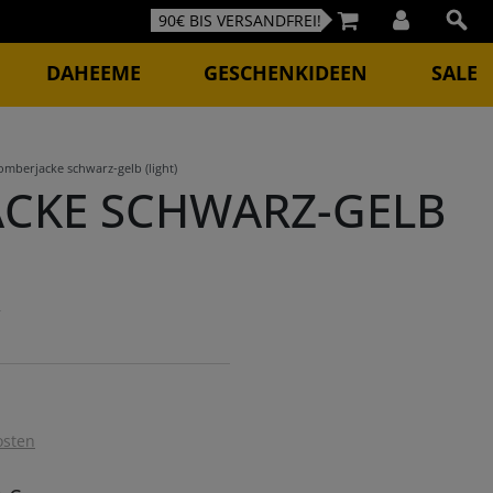
90€ BIS VERSANDFREI!
DAHEEME
GESCHENKIDEEN
SALE
omberjacke schwarz-gelb (light)
CKE SCHWARZ-GELB
2
osten