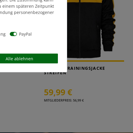
zu einem späteren Zeitpunkt
endung personenbezogener
ung
PayPal
Alle ablehnen
CKE
HERREN TRAININGSJACKE
STREIFEN
59,99 €
MITGLIEDERPREIS: 56,99 €