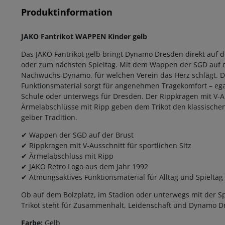
Produktinformation
JAKO Fantrikot WAPPEN Kinder gelb
Das JAKO Fantrikot gelb bringt Dynamo Dresden direkt auf 
oder zum nächsten Spieltag. Mit dem Wappen der SGD auf de
Nachwuchs-Dynamo, für welchen Verein das Herz schlägt. Da
Funktionsmaterial sorgt für angenehmen Tragekomfort – ega
Schule oder unterwegs für Dresden. Der Rippkragen mit V-A
Ärmelabschlüsse mit Ripp geben dem Trikot den klassischen
gelber Tradition.
✔ Wappen der SGD auf der Brust
✔ Rippkragen mit V-Ausschnitt für sportlichen Sitz
✔ Ärmelabschluss mit Ripp
✔ JAKO Retro Logo aus dem Jahr 1992
✔ Atmungsaktives Funktionsmaterial für Alltag und Spieltag
Ob auf dem Bolzplatz, im Stadion oder unterwegs mit der S
Trikot steht für Zusammenhalt, Leidenschaft und Dynamo Dr
Farbe:
Gelb