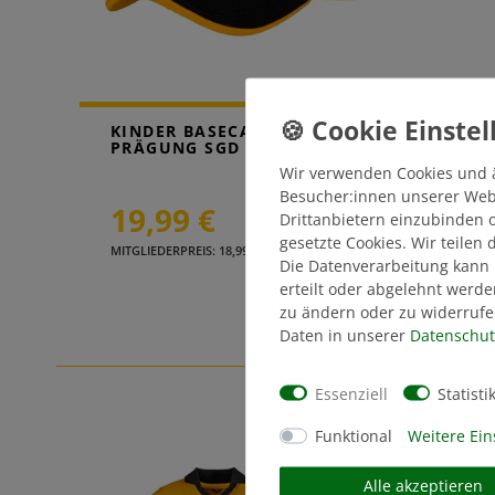
KINDER BASECAP
KIND
PRÄGUNG SGD GELB
WAP
Wir verwenden Cookies und 
Besucher:innen unserer Webse
19,99 €
29
Drittanbietern einzubinden o
gesetzte Cookies. Wir teilen
MITGLIEDERPREIS: 18,99 €
MITGLIE
Die Datenverarbeitung kann 
erteilt oder abgelehnt werde
zu ändern oder zu widerrufe
Ä
Daten in unserer
Daten­schut
Essenziell
Statisti
Funktional
Weitere Ein
Alle akzeptieren