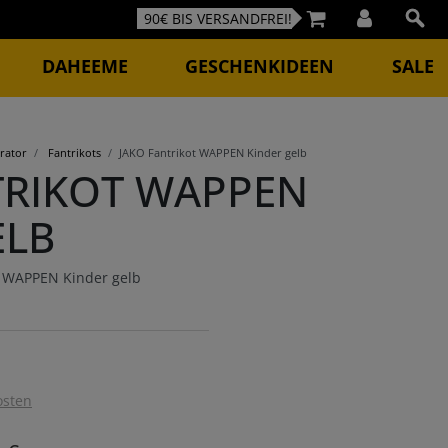
90€ BIS VERSANDFREI!
DAHEEME
GESCHENKIDEEN
SALE
rator
Fantrikots
JAKO Fantrikot WAPPEN Kinder gelb
TRIKOT WAPPEN
ELB
t WAPPEN Kinder gelb
osten