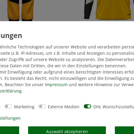
ER JOGGINGHOSE
JAKO TRAININGSPULL
PEN
25/26 KINDER GELB
ähnliche Technologien auf unserer Website und verarbeiten pers
ite (z.B. IP-Adresse), um z.B. Inhalte und Anzeigen zu personali
,99 €
40,00 €
der Zugriffe auf unsere Website zu analysieren. Die Datenverarbei
 diese Daten mit Dritten, die wir in den Einstellungen benennen.
DERPREIS: 28,49 €
STATT: 54,99 €
mit Einwilligung oder aufgrund eines berechtigten Interesses erf
n. Es besteht das Recht, nicht einzuwilligen und die Einwilligung 
n. Beachten Sie unser
Impressum
und weitere Hinweise zur Verw
HNLICHE ARTIK
z­erklärung
.
k
Marketing
Externe Medien
DHL Wunschzustell
stellungen
Auswahl akzeptieren