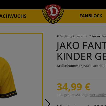
ACHWUCHS
FANBLOCK
Zur Startseite gehen
Trikotkonfigu
JAKO FAN
KINDER G
Artikelnummer
JAKO Fantriko
34,99 €
inkl. ges. MwSt. zzgl.
Versandk