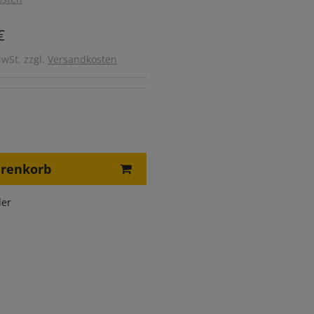
€
MwSt. zzgl.
Versandkosten
arenkorb
er