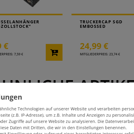
ÜSSELANHÄNGER
TRUCKERCAP SGD
-ZOLLSTOCK"
EMBOSSED
9 €
24,99 €
RPREIS: 7,59 €
MITGLIEDERPREIS: 23,74 €
HNLICHE ARTIK
ähnliche Technologien auf unserer Website und verarbeiten pers
TOP ARTIKEL
ite (z.B. IP-Adresse), um z.B. Inhalte und Anzeigen zu personali
der Zugriffe auf unsere Website zu analysieren. Die Datenverarbei
 diese Daten mit Dritten, die wir in den Einstellungen benennen.
mit Einwilligung oder aufgrund eines berechtigten Interesses erf