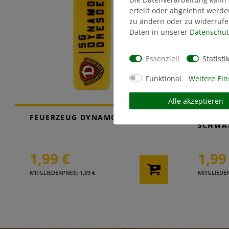
erteilt oder abgelehnt werde
zu ändern oder zu widerrufe
Daten in unserer
Daten­schut
Essenziell
Statisti
Funktional
Weitere Ein
Alle akzeptieren
FEUERZEUG DYNAMO GELB
FEUER
SCHWA
1,99 €
1,99
MITGLIEDERPREIS: 1,89 €
MITGLIEDERP