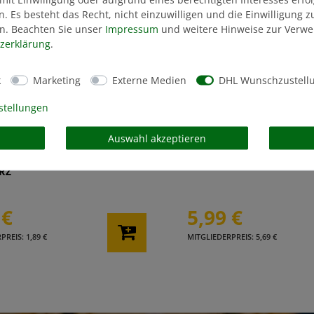
n. Es besteht das Recht, nicht einzuwilligen und die Einwilligung 
n. Beachten Sie unser
Impressum
und weitere Hinweise zur Verw
z­erklärung
.
k
Marketing
Externe Medien
DHL Wunschzustell
stellungen
Auswahl akzeptieren
ZEUG DYNAMO
FEUERZEUG SGD 3ER S
RZ
 €
5,99 €
REIS: 1,89 €
MITGLIEDERPREIS: 5,69 €