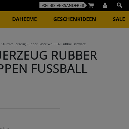
90€ BIS VERSANDFREI!
DAHEEME
GESCHENKIDEEN
SALE
Sturmfeuerzeug Rubber Laser WAPPEN Fußball schwarz
ERZEUG RUBBER
PEN FUSSBALL S
3
osten