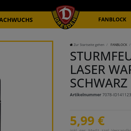
ACHWUCHS
FANBLOCK
Zur Startseite gehen
FANBLOCK
STURMFEU
LASER WAP
CHWARZ
Artikelnummer
7078-ID14112
5,99 €
inkl. ges. MwSt. zzgl.
Versandk