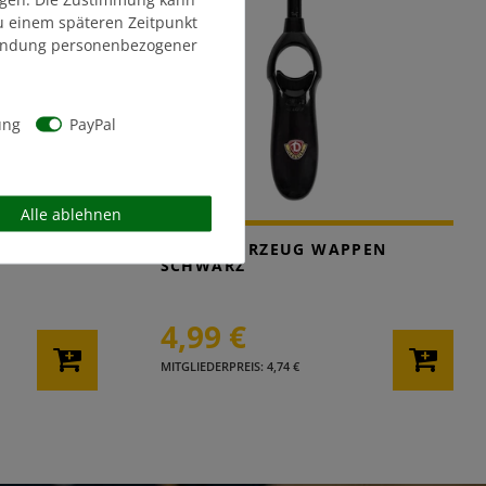
zu einem späteren Zeitpunkt
endung personenbezogener
ung
PayPal
Alle ablehnen
ET
STABFEUERZEUG WAPPEN
SCHWARZ
4,99 €
MITGLIEDERPREIS: 4,74 €