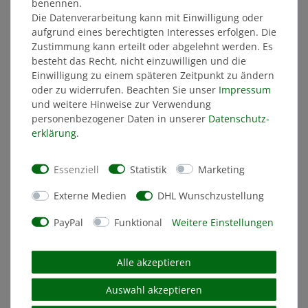
ÄHNLICHE ARTIKEL
benennen.
Die Datenverarbeitung kann mit Einwilligung oder
aufgrund eines berechtigten Interesses erfolgen. Die
Zustimmung kann erteilt oder abgelehnt werden. Es
NEU
besteht das Recht, nicht einzuwilligen und die
Einwilligung zu einem späteren Zeitpunkt zu ändern
oder zu widerrufen. Beachten Sie unser
Impressum
und weitere Hinweise zur Verwendung
personenbezogener Daten in unserer
Daten­schutz­
erklärung
.
Essenziell
Statistik
Marketing
Externe Medien
DHL Wunschzustellung
PayPal
Funktional
Weitere Einstellungen
Alle akzeptieren
Auswahl akzeptieren
JAKO Freizeit Poloshirt 26/27 Herren schwarz