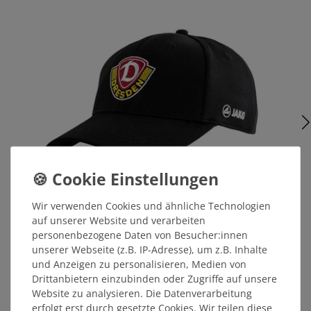
Wir verwenden Cookies und ähnliche Technologien
auf unserer Website und verarbeiten
JAKO Basecap WAPPEN schwarz
personenbezogene Daten von Besucher:innen
unserer Webseite (z.B. IP-Adresse), um z.B. Inhalte
und Anzeigen zu personalisieren, Medien von
Drittanbietern einzubinden oder Zugriffe auf unsere
29,99 €
Website zu analysieren. Die Datenverarbeitung
erfolgt erst durch gesetzte Cookies. Wir teilen diese
MITGLIEDERPREIS: 28,49 €