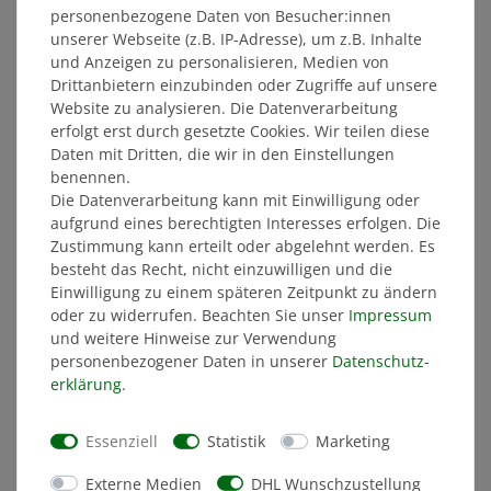
personenbezogene Daten von Besucher:innen
unserer Webseite (z.B. IP-Adresse), um z.B. Inhalte
und Anzeigen zu personalisieren, Medien von
Drittanbietern einzubinden oder Zugriffe auf unsere
Website zu analysieren. Die Datenverarbeitung
erfolgt erst durch gesetzte Cookies. Wir teilen diese
Fischerhut DYNAMO schwarz-gelb
Daten mit Dritten, die wir in den Einstellungen
benennen.
Die Datenverarbeitung kann mit Einwilligung oder
aufgrund eines berechtigten Interesses erfolgen. Die
10,00 €
Zustimmung kann erteilt oder abgelehnt werden. Es
besteht das Recht, nicht einzuwilligen und die
MITGLIEDERPREIS: 9,50 €
Einwilligung zu einem späteren Zeitpunkt zu ändern
oder zu widerrufen. Beachten Sie unser
Impressum
und weitere Hinweise zur Verwendung
ÄHNLICHE ARTIKEL
personenbezogener Daten in unserer
Daten­schutz­
erklärung
.
NEU
Essenziell
Statistik
Marketing
Externe Medien
DHL Wunschzustellung