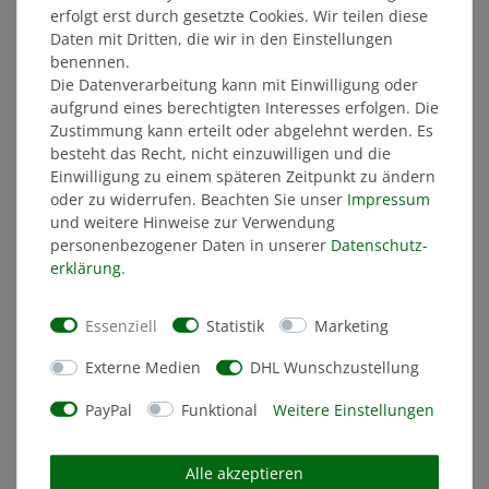
59,99 €
erfolgt erst durch gesetzte Cookies. Wir teilen diese
Daten mit Dritten, die wir in den Einstellungen
MITGLIEDERPREIS: 56,99 €
benennen.
Die Datenverarbeitung kann mit Einwilligung oder
aufgrund eines berechtigten Interesses erfolgen. Die
ÄHNLICHE ARTIKEL
Zustimmung kann erteilt oder abgelehnt werden. Es
besteht das Recht, nicht einzuwilligen und die
Einwilligung zu einem späteren Zeitpunkt zu ändern
SONDERANGEBOT
oder zu widerrufen. Beachten Sie unser
Impressum
und weitere Hinweise zur Verwendung
personenbezogener Daten in unserer
Daten­schutz­
erklärung
.
Essenziell
Statistik
Marketing
Externe Medien
DHL Wunschzustellung
PayPal
Funktional
Weitere Einstellungen
Alle akzeptieren