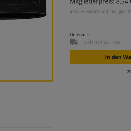
Mitgliederpreis: 8,54 
inkl. 5% Rabatt und inkl. ges. 
Lieferzeit:
Lieferzeit 2-3 Tage
In den W
od