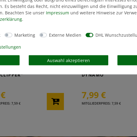
n. Es besteht das Recht, nicht einzuwilligen und die Einwilligung 
n. Beachten Sie unser
Impressum
und weitere Hinweise zur Verw
z­erklärung
.
k
Marketing
Externe Medien
DHL Wunschzustell
stellungen
Auswahl akzeptieren
SSELANHÄNGER
SCHLÜSSELANHÄNGE
CLIPPER"
DYNAMO
 €
7,99 €
REIS: 7,59 €
MITGLIEDERPREIS: 7,59 €