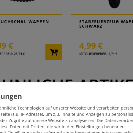
AUCHSCHAL WAPPEN
STABFEUERZEUG WAP
SCHWARZ
99 €
4,99 €
RPREIS: 23,74 €
MITGLIEDERPREIS: 4,74 €
HNLICHE ARTIK
ähnliche Technologien auf unserer Website und verarbeiten pers
ite (z.B. IP-Adresse), um z.B. Inhalte und Anzeigen zu personali
der Zugriffe auf unsere Website zu analysieren. Die Datenverarbei
 diese Daten mit Dritten, die wir in den Einstellungen benennen.
mit Einwilligung oder aufgrund eines berechtigten Interesses erf