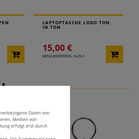
PEN
LAPTOPTASCHE LOGO TON
IN TON
15,00 €
MITGLIEDERPREIS: 14,25 €
EL
onenbezogene Daten von
sieren, Medien von
tung erfolgt erst durch
olgen. Die Zustimmung kann