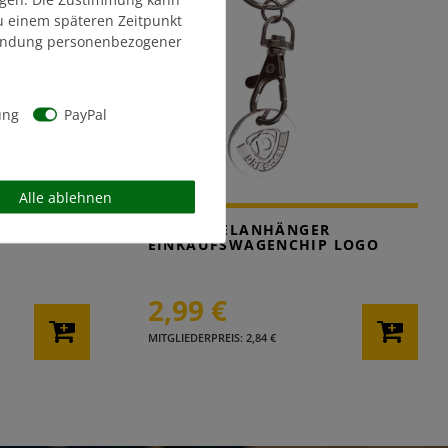
zu einem späteren Zeitpunkt
endung personenbezogener
ung
PayPal
Alle ablehnen
R
SCHLÜSSELANHÄNGER
EINKAUFSWAGENCHIP LOGO
2,99 €
MITGLIEDERPREIS: 2,84 €