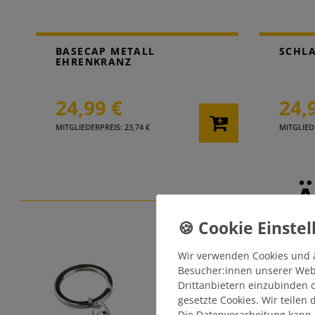
BASECAP METALL
SCHL
EHRENKRANZ
24,99 €
24,
MITGLIEDERPREIS: 23,74 €
MITGLIEDE
Ä
Wir verwenden Cookies und 
Besucher:innen unserer Webse
Drittanbietern einzubinden o
gesetzte Cookies. Wir teilen
Die Datenverarbeitung kann 