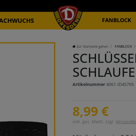
ACHWUCHS
FANBLOCK
Zur Startseite gehen
FANBLOCK
SCHLÜSS
SCHLAUFE
Artikelnummer
4061-ID45705
8,99 €
inkl. ges. MwSt. zzgl.
Versandk