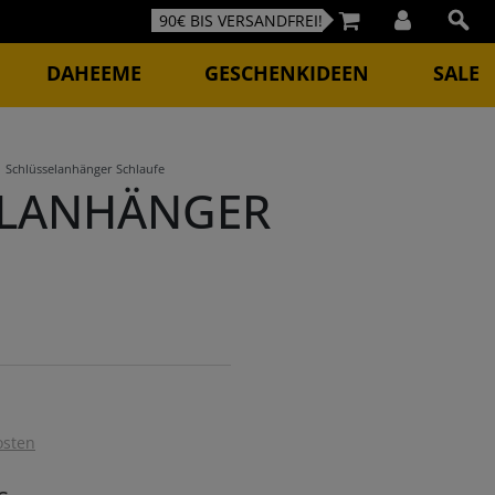
90€ BIS VERSANDFREI!
DAHEEME
GESCHENKIDEEN
SALE
Schlüsselanhänger Schlaufe
ELANHÄNGER
osten