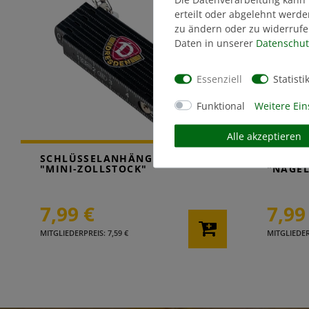
erteilt oder abgelehnt werde
zu ändern oder zu widerrufe
Daten in unserer
Daten­schut
Essenziell
Statisti
Funktional
Weitere Ein
Alle akzeptieren
SCHLÜSSELANHÄNGER
SCHLÜ
"MINI-ZOLLSTOCK"
"NAGEL
7,99 €
7,99
MITGLIEDERPREIS: 7,59 €
MITGLIEDERP